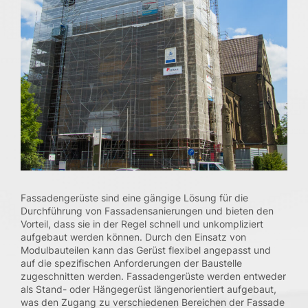
Qualität
Sicherheit
Gesundheit
Umwelt
QSGU-Ziele
Compliance
Karriere
Vermietung & Logistik
Fassadengerüste sind eine gängige Lösung für die
Durchführung von Fassadensanierungen und bieten den
Qualität & Sicherheit
Vorteil, dass sie in der Regel schnell und unkompliziert
aufgebaut werden können. Durch den Einsatz von
Modulbauteilen kann das Gerüst flexibel angepasst und
Aktuelles
auf die spezifischen Anforderungen der Baustelle
zugeschnitten werden. Fassadengerüste werden entweder
Downloads
als Stand- oder Hängegerüst längenorientiert aufgebaut,
was den Zugang zu verschiedenen Bereichen der Fassade