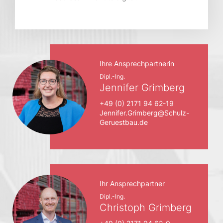
Ihre Ansprechpartnerin
Dipl.-Ing.
Jennifer Grimberg
+49 (0) 2171 94 62-19
Jennifer.Grimberg@Schulz-
Geruestbau.de
Ihr Ansprechpartner
Dipl.-Ing.
Christoph Grimberg