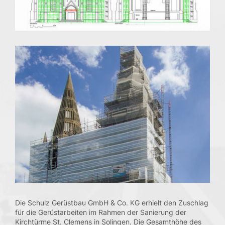
Qualität
Sicherheit
Gesundheit
Umwelt
QSGU-Ziele
Compliance
Karriere
Vermietung & Logistik
Qualität & Sicherheit
Aktuelles
Die Schulz Gerüstbau GmbH & Co. KG erhielt den Zuschlag
Downloads
für die Gerüstarbeiten im Rahmen der Sanierung der
Kirchtürme St. Clemens in Solingen. Die Gesamthöhe des