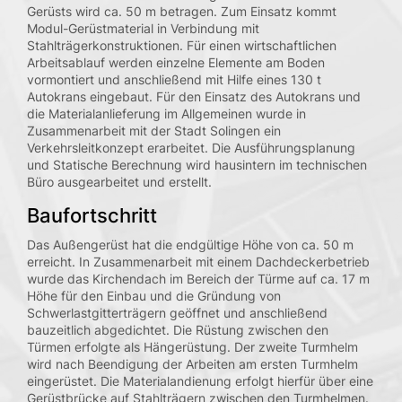
Kontakt
Gerüsts wird ca. 50 m betragen. Zum Einsatz kommt
Modul-Gerüstmaterial in Verbindung mit
Stahlträgerkonstruktionen. Für einen wirtschaftlichen
Arbeitsablauf werden einzelne Elemente am Boden
vormontiert und anschließend mit Hilfe eines 130 t
Autokrans eingebaut. Für den Einsatz des Autokrans und
die Materialanlieferung im Allgemeinen wurde in
Zusammenarbeit mit der Stadt Solingen ein
Verkehrsleitkonzept erarbeitet. Die Ausführungsplanung
und Statische Berechnung wird hausintern im technischen
Büro ausgearbeitet und erstellt.
Baufortschritt
Das Außengerüst hat die endgültige Höhe von ca. 50 m
erreicht. In Zusammenarbeit mit einem Dachdeckerbetrieb
wurde das Kirchendach im Bereich der Türme auf ca. 17 m
Höhe für den Einbau und die Gründung von
Schwerlastgitterträgern geöffnet und anschließend
bauzeitlich abgedichtet. Die Rüstung zwischen den
Türmen erfolgte als Hängerüstung. Der zweite Turmhelm
wird nach Beendigung der Arbeiten am ersten Turmhelm
eingerüstet. Die Materialandienung erfolgt hierfür über eine
Gerüstbrücke auf Stahlträgern zwischen den Turmhelmen.