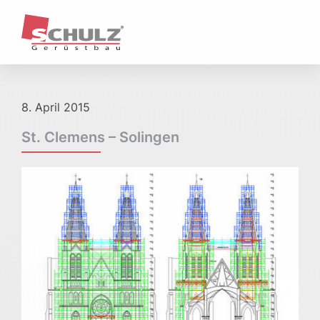
Unternehmen
Profil / Historie
Unternehmenstruktur
Ansprechpartner & Standorte
Kernkompetenzen & Geschäftsfelder
8. April 2015
Referenzen
Aktuelles
St. Clemens – Solingen
Leistungen
Arbeits- und Schutzgerüste
Hängegerüste
Treppentürme / Treppenübergänge
Fassadengerüste
Wetterschutz
Raumgerüste
Sonderkonstruktionen
Qualität & Sicherheit