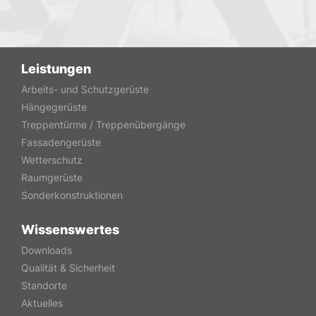
Leistungen
Arbeits- und Schutzgerüste
Hängegerüste
Treppentürme / Treppenübergänge
Fassadengerüste
Wetterschutz
Raumgerüste
Sonderkonstruktionen
Wissenswertes
Downloads
Qualität & Sicherheit
Standorte
Aktuelles