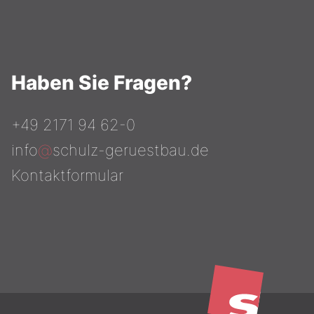
Haben Sie Fragen?
+49 2171 94 62-0
info
@
schulz-geruestbau.de
Kontaktformular