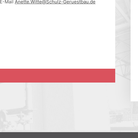
E-Mail
Anette.Witte@Schulz-Geruestbau.de