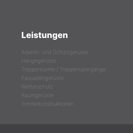
Leistungen
Arbeits- und Schutzgerüste
Hängegerüste
Treppentürme / Treppenübergänge
Fassadengerüste
Wetterschutz
Raumgerüste
Sonderkonstruktionen