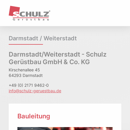
Unternehmen
Profil / Historie
Unternehmenstruktur
Ansprechpartner & Standorte
Darmstadt / Weiterstadt
Kernkompetenzen & Geschäftsfelder
Referenzen
Aktuelles
Darmstadt/Weiterstadt - Schulz
Gerüstbau GmbH & Co. KG
Leistungen
Kirschenallee 45
Arbeits- und Schutzgerüste
64293 Darmstadt
Hängegerüste
+49 (0) 2171 9462-0
Treppentürme / Treppenübergänge
info@schulz-geruestbau.de
Fassadengerüste
Wetterschutz
Raumgerüste
Sonderkonstruktionen
Bauleitung
Qualität & Sicherheit