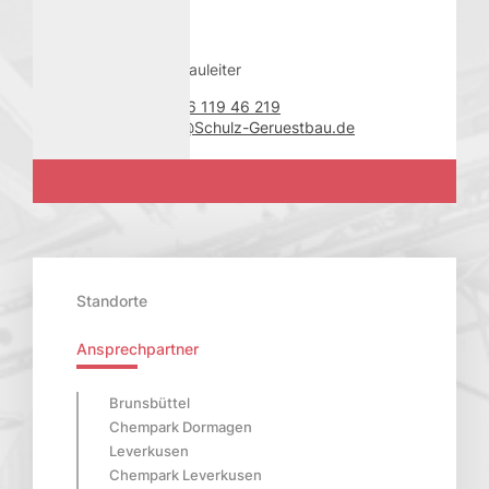
Kontakt
Stellvertretender Bauleiter
Telefon
+49 (0) 176 119 46 219
E-Mail
Erdal.Uzun@Schulz-Geruestbau.de
Standorte
Ansprechpartner
Brunsbüttel
Chempark Dormagen
Leverkusen
Chempark Leverkusen