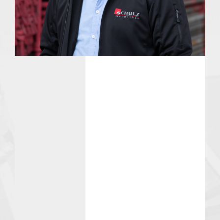
Qualität
Sicherheit
Gesundheit
Umwelt
QSGU-Ziele
Compliance
Karriere
Vermietung & Logistik
Qualität & Sicherheit
Aktuelles
Downloads