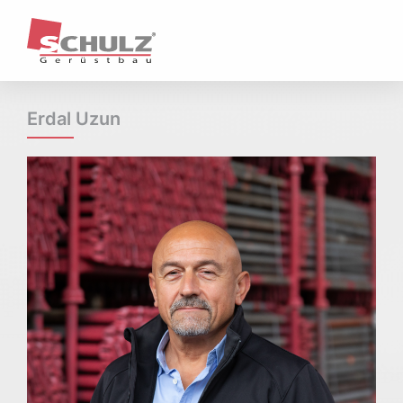
Unternehmen
Profil / Historie
Unternehmenstruktur
Ansprechpartner & Standorte
Erdal Uzun
Kernkompetenzen & Geschäftsfelder
Referenzen
Aktuelles
Leistungen
Arbeits- und Schutzgerüste
Hängegerüste
Treppentürme / Treppenübergänge
Fassadengerüste
Wetterschutz
Raumgerüste
Sonderkonstruktionen
Qualität & Sicherheit