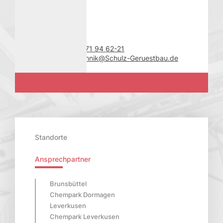
Kontakt
Bauverwaltung
Telefon
+49 (0) 2171 94 62-21
E-Mail
Kirsten.Machnik@Schulz-Geruestbau.de
Standorte
Ansprechpartner
Brunsbüttel
Chempark Dormagen
Leverkusen
Chempark Leverkusen