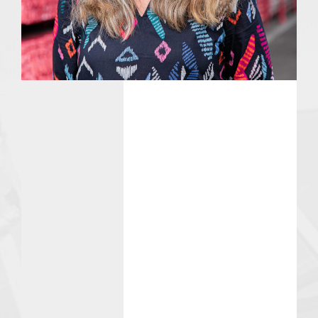
Qualität
Sicherheit
Gesundheit
Umwelt
QSGU-Ziele
Compliance
Karriere
Vermietung & Logistik
Qualität & Sicherheit
Aktuelles
Downloads