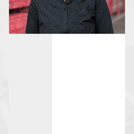
Qualität
Sicherheit
Gesundheit
Umwelt
QSGU-Ziele
Compliance
Karriere
Vermietung & Logistik
Qualität & Sicherheit
Aktuelles
Downloads