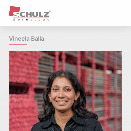
Unternehmen
Profil / Historie
Unternehmenstruktur
Ansprechpartner & Standorte
Vineela Balla
Kernkompetenzen & Geschäftsfelder
Referenzen
Aktuelles
Leistungen
Arbeits- und Schutzgerüste
Hängegerüste
Treppentürme / Treppenübergänge
Fassadengerüste
Wetterschutz
Raumgerüste
Sonderkonstruktionen
Qualität & Sicherheit