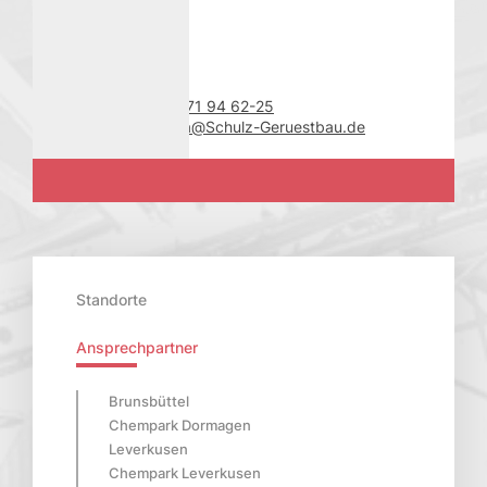
Kontakt
Bauverwaltung
Telefon
+49 (0) 2171 94 62-25
E-Mail
Vineela.Balla@Schulz-Geruestbau.de
Standorte
Ansprechpartner
Brunsbüttel
Chempark Dormagen
Leverkusen
Chempark Leverkusen