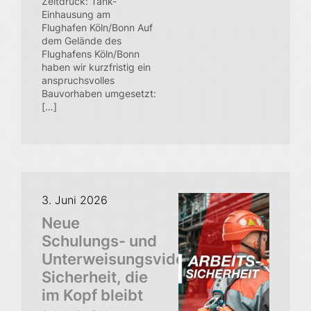
Zeitdruck: Tank-
Qualität
Einhausung am
Flughafen Köln/Bonn Auf
Sicherheit
dem Gelände des
Gesundheit
Flughafens Köln/Bonn
Umwelt
haben wir kurzfristig ein
QSGU-Ziele
anspruchsvolles
Compliance
Bauvorhaben umgesetzt:
[…]
Karriere
Vermietung & Logistik
3. Juni 2026
Neue
Qualität & Sicherheit
Schulungs- und
Aktuelles
Unterweisungsvideos:
Sicherheit, die
Downloads
im Kopf bleibt