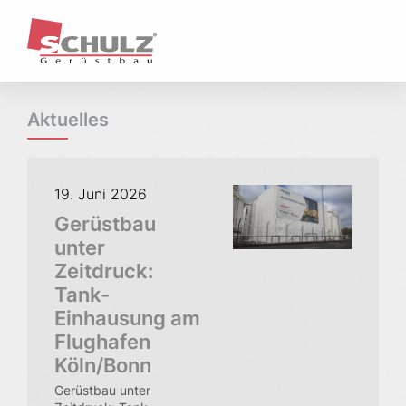
Unternehmen
Profil / Historie
Unternehmenstruktur
Ansprechpartner & Standorte
Aktuelles
Kernkompetenzen & Geschäftsfelder
Referenzen
Aktuelles
19. Juni 2026
Leistungen
Gerüstbau
Arbeits- und Schutzgerüste
unter
Hängegerüste
Zeitdruck:
Treppentürme / Treppenübergänge
Fassadengerüste
Tank-
Wetterschutz
Einhausung am
Raumgerüste
Flughafen
Sonderkonstruktionen
Köln/Bonn
Gerüstbau unter
Qualität & Sicherheit